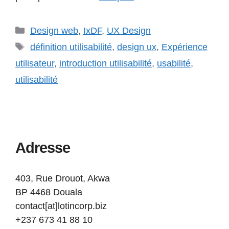
Catégories
Design web
,
IxDF
,
UX Design
Étiquettes
définition utilisabilité
,
design ux
,
Expérience
utilisateur
,
introduction utilisabilité
,
usabilité
,
utilisabilité
Adresse
403, Rue Drouot, Akwa
BP 4468 Douala
contact[at]lotincorp.biz
+237 673 41 88 10