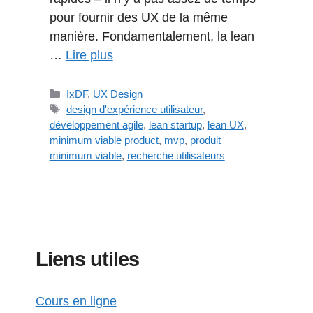
pour fournir des UX de la même
manière. Fondamentalement, la lean
…
Lire plus
Catégories
IxDF
,
UX Design
Étiquettes
design d'expérience utilisateur
,
développement agile
,
lean startup
,
lean UX
,
minimum viable product
,
mvp
,
produit
minimum viable
,
recherche utilisateurs
Liens utiles
Cours en ligne