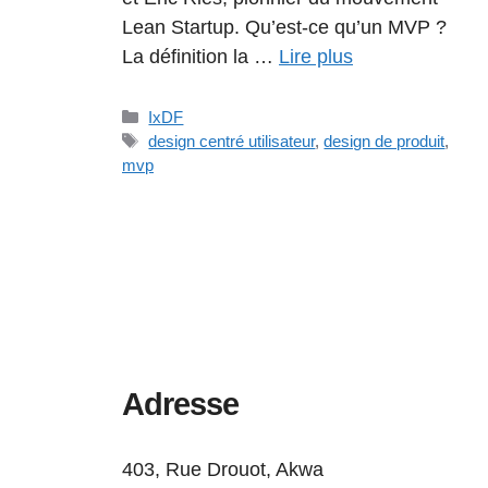
Lean Startup. Qu’est-ce qu’un MVP ?
La définition la …
Lire plus
Catégories
IxDF
Étiquettes
design centré utilisateur
,
design de produit
,
mvp
Adresse
403, Rue Drouot, Akwa