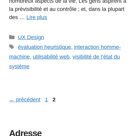
nombreux aspects de la vie. Les gens aspirent à
la prévisibilité et au contrôle ; et, dans la plupart
des …
Lire plus
Catégories
UX Design
Étiquettes
évaluation heuristique
,
interaction homme-
machine
,
utilisabilité web
,
visibilité de l’état du
système
Page
Page
←
précédent
1
2
Adresse