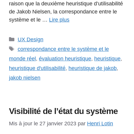
raison que la deuxième heuristique d’utilisabilité
de Jakob Nielsen, la correspondance entre le
système et le …
Lire plus
Catégories
UX Design
Étiquettes
correspondance entre le système et le
monde réel
,
évaluation heuristique
,
heuristique
,
heuristique d'utilisabilité
,
heuristique de jakob
,
jakob nielsen
Visibilité de l’état du système
Mis à jour le 27 janvier 2023
par
Henri Lotin